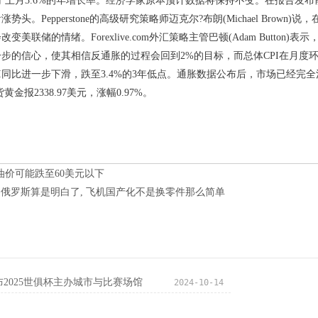
于上月3.6%的年增长率。经济学家原本预计数据将保持不变。在报告发
势头。Pepperstone的高级研究策略师迈克尔?布朗(Michael Bro
美联储的情绪。Forexlive.com外汇策略主管巴顿(Adam Button
步的信心，使其相信反通胀的过程会回到2%的目标，而总体CPI在月度
PI同比进一步下滑，跌至3.4%的3年低点。通胀数据公布后，市场已经完
黄金报2338.97美元，涨幅0.97%。
油价可能跌至60美元以下
: 俄罗斯算是明白了, 飞机国产化不是换零件那么简单
布2025世俱杯主办城市与比赛场馆
2024-10-14