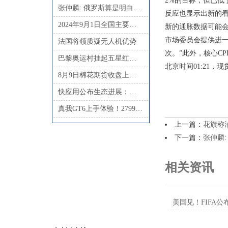
2%的目标，但已低
张仲麟: 俄罗斯算是明白了, 飞机国产化不是换零件那么简单
反应也显示出新的看涨
2024年9月1日全国主要批发市场基围虾价格行情
新的通胀数据可能会改变
市场委员会提供进一
法国将领质疑无人机优势
次。”此外，核心C
巴黎奥运村挂起五星红旗！
北京时间01:21，现货
8月9日棉花期货收盘上涨1.49%，报13630元
快应用公布生态进展：设备覆盖数达15亿，融合AI技术进入智慧服务2.0阶段
真我GT6上手体验！2799元起，这四点感触最深
上一篇：
花旗称
下一篇：
张仲麟
相关资讯
美国见！FIFA公