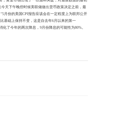
布前，黄金市场出现了一些温和买盘，对通胀数据的最初
wn)说，在今天下午晚些时候美联储做出货币政策决定之前，最
)表示，“5月份的美国CPI报告应该会在一定程度上为联邦公开
环比基础上保持不变，这是自去年6月以来的第一
全消化了今年的两次降息，9月份降息的可能性为80%。